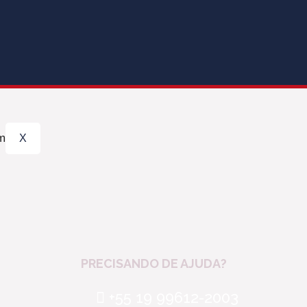
X
PRECISANDO DE AJUDA?
+55 19 99612-2003